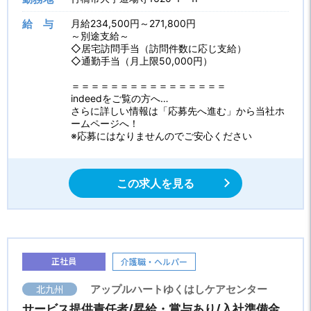
給 与
月給234,500円～271,800円
～別途支給～
◇居宅訪問手当（訪問件数に応じ支給）
◇通勤手当（月上限50,000円）
＝＝＝＝＝＝＝＝＝＝＝＝＝＝＝＝
indeedをご覧の方へ…
さらに詳しい情報は「応募先へ進む」から当社ホ
ームページへ！
※応募にはなりませんのでご安心ください
この求人を見る
正社員
介護職・ヘルパー
北九州
アップルハートゆくはしケアセンター
サービス提供責任者/昇給・賞与あり/入社準備金