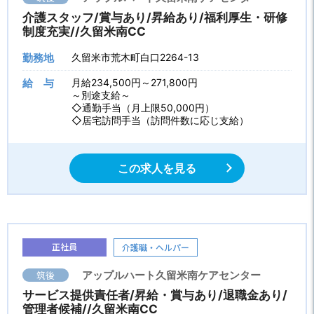
介護スタッフ/賞与あり/昇給あり/福利厚生・研修
制度充実//久留米南CC
勤務地
久留米市荒木町白口2264-13
給 与
月給234,500円～271,800円
～別途支給～
◇通勤手当（月上限50,000円）
◇居宅訪問手当（訪問件数に応じ支給）
この求人を見る
正社員
介護職・ヘルパー
筑後
アップルハート久留米南ケアセンター
サービス提供責任者/昇給・賞与あり/退職金あり/
管理者候補//久留米南CC