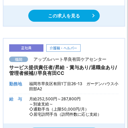
この求人を見る
正社員
介護職・ヘルパー
福岡
アップルハート早良有田ケアセンター
サービス提供責任者/昇給・賞与あり/退職金あり/
管理者候補//早良有田CC
勤務地
福岡市早良区有田1丁目26-13 ガーデンハウス小
田部A2
給 与
月給252,500円～287,800円
～別途支給～
◇通勤手当（上限50,000円/月）
◇居宅訪問手当（訪問件数に応じ支給）