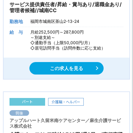
サービス提供責任者/昇給・賞与あり/退職金あり/
管理者候補//城南CC
勤務地
福岡市城南区茶山2-13-24
給 与
月給252,500円～287,800円
～別途支給～
◇通勤手当（上限50,000円/月）
◇居宅訪問手当（訪問件数に応じ支給）
この求人を見る
パート
介護職・ヘルパー
筑後
アップルハート久留米南ケアセンター／麻生介護サービ
ス株式会社