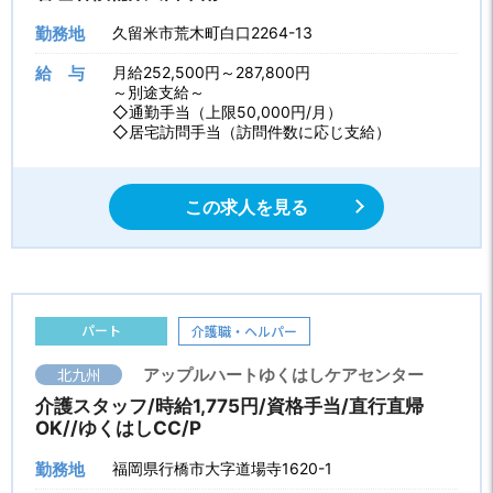
勤務地
久留米市荒木町白口2264-13
給 与
月給252,500円～287,800円
～別途支給～
◇通勤手当（上限50,000円/月）
◇居宅訪問手当（訪問件数に応じ支給）
この求人を見る
パート
介護職・ヘルパー
北九州
アップルハートゆくはしケアセンター
介護スタッフ/時給1,775円/資格手当/直行直帰
OK//ゆくはしCC/P
勤務地
福岡県行橋市大字道場寺1620-1