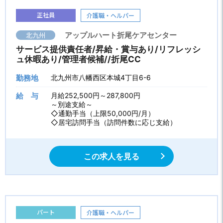
正社員
介護職・ヘルパー
北九州
アップルハート折尾ケアセンター
サービス提供責任者/昇給・賞与あり/リフレッシ
ュ休暇あり/管理者候補//折尾CC
勤務地
北九州市八幡西区本城4丁目6-6
給 与
月給252,500円～287,800円
～別途支給～
◇通勤手当（上限50,000円/月）
◇居宅訪問手当（訪問件数に応じ支給）
この求人を見る
パート
介護職・ヘルパー