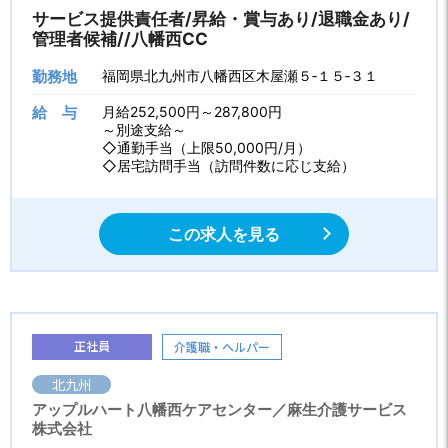
サービス提供責任者/昇給・賞与あり/退職金あり/
管理者候補//八幡西CC
勤務地
福岡県北九州市八幡西区木屋瀬５‐１５‐３１
給 与
月給252,500円～287,800円
～別途支給～
◇通勤手当（上限50,000円/月）
◇居宅訪問手当（訪問件数に応じ支給）
この求人を見る
正社員
介護職・ヘルパー
北九州
アップルハート八幡西ケアセンター／麻生介護サービス
株式会社