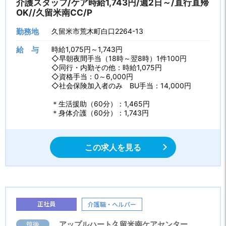
介護スタッフ/ケア時給1,743円/週2日～/直行直帰
OK//久留米南CC/P
勤務地
久留米市荒木町白口2264-13
給 与
時給1,075円～1,743円
◇早朝夜間手当（18時～翌8時）1件100円
◇同行・内勤その他：時給1,075円
◇資格手当：0～6,000円
◇社会保険加入者のみ BU手当：14,000円
＊生活援助（60分）：1,465円
＊身体介護（60分）：1,743円
この求人を見る
正社員
介護職・ヘルパー
筑後
アップルハート久留米南ケアセンター