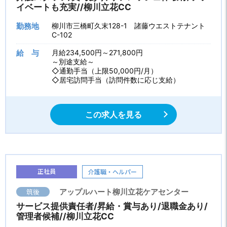
イベートも充実//柳川立花CC
勤務地
柳川市三橋町久末128-1 諸藤ウエストテナント
C-102
給 与
月給234,500円～271,800円
～別途支給～
◇通勤手当（上限50,000円/月）
◇居宅訪問手当（訪問件数に応じ支給）
この求人を見る
正社員
介護職・ヘルパー
筑後
アップルハート柳川立花ケアセンター
サービス提供責任者/昇給・賞与あり/退職金あり/
管理者候補//柳川立花CC