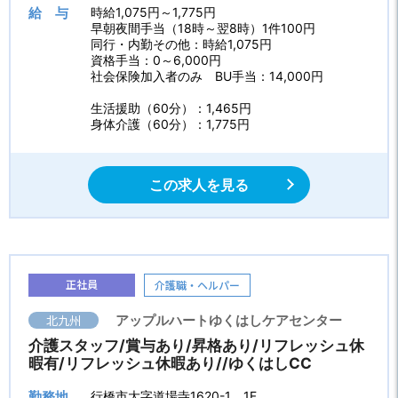
給 与
時給1,075円～1,775円
早朝夜間手当（18時～翌8時）1件100円
同行・内勤その他：時給1,075円
資格手当：0～6,000円
社会保険加入者のみ BU手当：14,000円
生活援助（60分）：1,465円
身体介護（60分）：1,775円
この求人を見る
正社員
介護職・ヘルパー
北九州
アップルハートゆくはしケアセンター
介護スタッフ/賞与あり/昇格あり/リフレッシュ休
暇有/リフレッシュ休暇あり//ゆくはしCC
勤務地
行橋市大字道場寺1620-1 1F