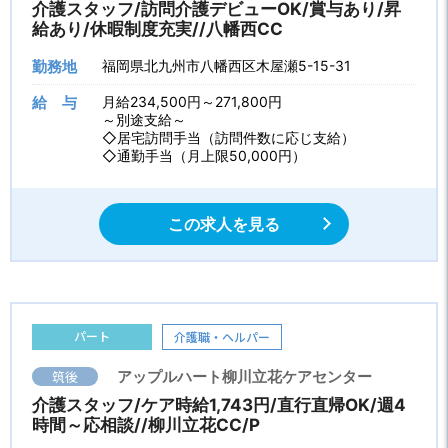
介護スタッフ/訪問介護デビューOK/賞与あり/昇
給あり/休暇制度充実//八幡西CC
勤務地
福岡県北九州市八幡西区木屋瀬5-15-31
給 与
月給234,500円～271,800円
～別途支給～
◇居宅訪問手当（訪問件数に応じ支給）
◇通勤手当（月上限50,000円）
この求人を見る
パート
介護職・ヘルパー
筑後
アップルハート柳川立花ケアセンター
介護スタッフ/ケア時給1,743円/直行直帰OK/週4
時間～応相談//柳川立花CC/P