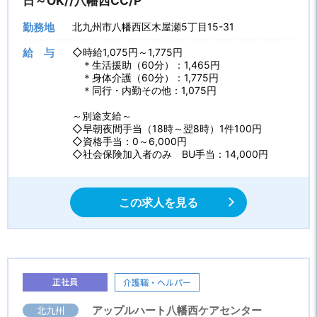
日～OK//八幡西CC/P
勤務地
北九州市八幡西区木屋瀬5丁目15-31
給 与
◇時給1,075円～1,775円
＊生活援助（60分）：1,465円
＊身体介護（60分）：1,775円
＊同行・内勤その他：1,075円
～別途支給～
◇早朝夜間手当（18時～翌8時）1件100円
◇資格手当：0～6,000円
◇社会保険加入者のみ BU手当：14,000円
この求人を見る
正社員
介護職・ヘルパー
北九州
アップルハート八幡西ケアセンター