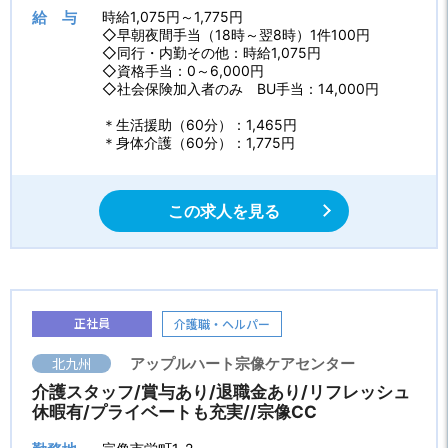
給 与
時給1,075円～1,775円
◇早朝夜間手当（18時～翌8時）1件100円
◇同行・内勤その他：時給1,075円
◇資格手当：0～6,000円
◇社会保険加入者のみ BU手当：14,000円
＊生活援助（60分）：1,465円
＊身体介護（60分）：1,775円
この求人を見る
正社員
介護職・ヘルパー
北九州
アップルハート宗像ケアセンター
介護スタッフ/賞与あり/退職金あり/リフレッシュ
休暇有/プライベートも充実//宗像CC