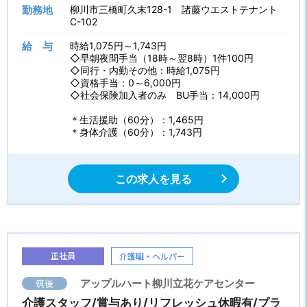
勤務地
柳川市三橋町久末128-1 諸藤ウエストテナント
C-102
給 与
時給1,075円～1,743円
◇早朝夜間手当（18時～翌8時）1件100円
◇同行・内勤その他：時給1,075円
◇資格手当：0～6,000円
◇社会保険加入者のみ BU手当：14,000円
＊生活援助（60分）：1,465円
＊身体介護（60分）：1,743円
この求人を見る
正社員
介護職・ヘルパー
筑後
アップルハート柳川立花ケアセンター
介護スタッフ/賞与あり/リフレッシュ休暇有/プラ