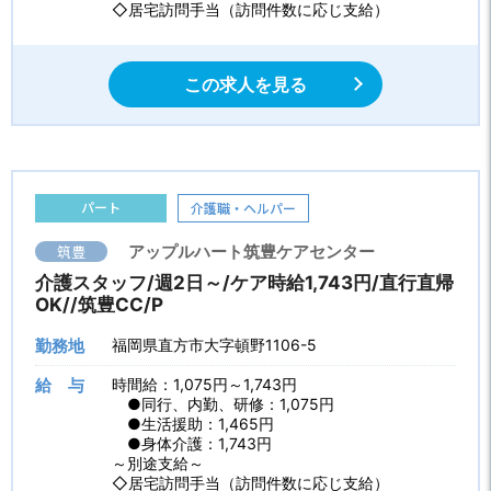
◇居宅訪問手当（訪問件数に応じ支給）
この求人を見る
パート
介護職・ヘルパー
筑豊
アップルハート筑豊ケアセンター
介護スタッフ/週2日～/ケア時給1,743円/直行直帰
OK//筑豊CC/P
勤務地
福岡県直方市大字頓野1106-5
給 与
時間給：1,075円～1,743円
●同行、内勤、研修：1,075円
●生活援助：1,465円
●身体介護：1,743円
～別途支給～
◇居宅訪問手当（訪問件数に応じ支給）