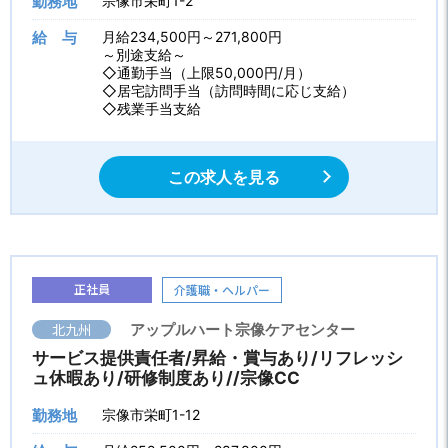
勤務地
宗像市栄町1-2
給 与
月給234,500円～271,800円
～別途支給～
◇通勤手当（上限50,000円/月）
◇居宅訪問手当（訪問時間に応じ支給）
◇残業手当支給
この求人を見る
正社員
介護職・ヘルパー
北九州
アップルハート宗像ケアセンター
サービス提供責任者/昇給・賞与あり/リフレッシ
ュ休暇あり/研修制度あり//宗像CC
勤務地
宗像市栄町1-12