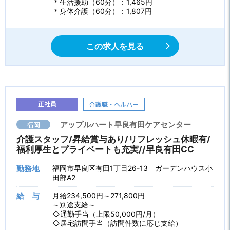
＊生活援助（60分）：1,465円
＊身体介護（60分）：1,807円
この求人を見る
正社員
介護職・ヘルパー
福岡
アップルハート早良有田ケアセンター
介護スタッフ/昇給賞与あり/リフレッシュ休暇有/
福利厚生とプライベートも充実//早良有田CC
勤務地
福岡市早良区有田1丁目26-13 ガーデンハウス小
田部A2
給 与
月給234,500円～271,800円
～別途支給～
◇通勤手当（上限50,000円/月）
◇居宅訪問手当（訪問件数に応じ支給）