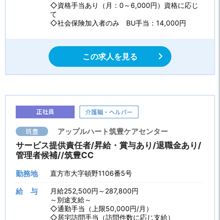
◇資格手当あり（月：0～6,000円）資格に応じ
て
◇社会保険加入者のみ BU手当：14,000円
この求人を見る
正社員
介護職・ヘルパー
筑豊
アップルハート筑豊ケアセンター
サービス提供責任者/昇給・賞与あり/退職金あり/
管理者候補//筑豊CC
勤務地
直方市大字頓野1106番5号
給 与
月給252,500円～287,800円
～別途支給～
◇通勤手当（上限50,000円/月）
◇居宅訪問手当（訪問件数に応じ支給）