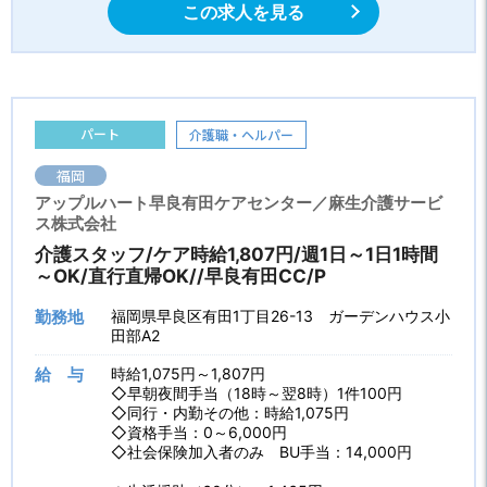
この求人を見る
パート
介護職・ヘルパー
福岡
アップルハート早良有田ケアセンター／麻生介護サービ
ス株式会社
介護スタッフ/ケア時給1,807円/週1日～1日1時間
～OK/直行直帰OK//早良有田CC/P
勤務地
福岡県早良区有田1丁目26-13 ガーデンハウス小
田部A2
給 与
時給1,075円～1,807円
◇早朝夜間手当（18時～翌8時）1件100円
◇同行・内勤その他：時給1,075円
◇資格手当：0～6,000円
◇社会保険加入者のみ BU手当：14,000円