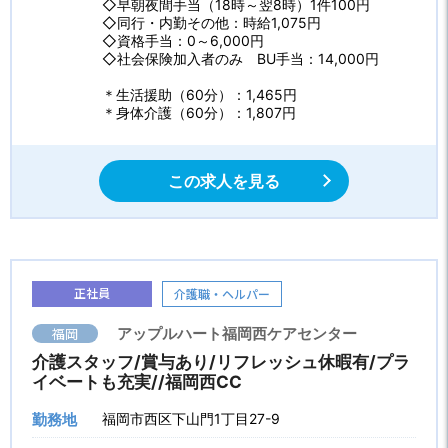
◇早朝夜間手当（18時～翌8時）1件100円
◇同行・内勤その他：時給1,075円
◇資格手当：0～6,000円
◇社会保険加入者のみ BU手当：14,000円
＊生活援助（60分）：1,465円
＊身体介護（60分）：1,807円
この求人を見る
正社員
介護職・ヘルパー
福岡
アップルハート福岡西ケアセンター
介護スタッフ/賞与あり/リフレッシュ休暇有/プラ
イベートも充実//福岡西CC
勤務地
福岡市西区下山門1丁目27-9