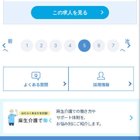
この求人を見る
前
次
1
2
3
4
5
6
7
へ
へ
よくある質問
採用情報
麻生介護での働き方や
サポート体制を、
お悩み別にご紹介します。