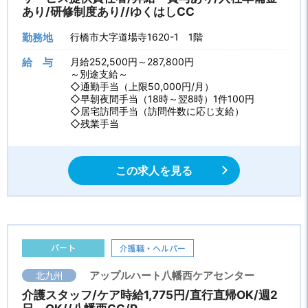
あり/研修制度あり//ゆくはしCC
勤務地
行橋市大字道場寺1620-1 1階
給 与
月給252,500円～287,800円
～別途支給～
◇通勤手当（上限50,000円/月）
◇早朝夜間手当（18時～翌8時）1件100円
◇居宅訪問手当（訪問件数に応じ支給）
◇残業手当
この求人を見る
パート
介護職・ヘルパー
北九州
アップルハート八幡西ケアセンター
介護スタッフ/ケア時給1,775円/直行直帰OK/週2