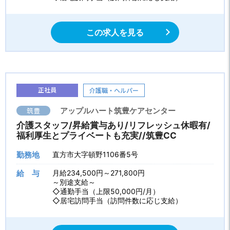
この求人を見る
正社員
介護職・ヘルパー
筑豊
アップルハート筑豊ケアセンター
介護スタッフ/昇給賞与あり/リフレッシュ休暇有/
福利厚生とプライベートも充実//筑豊CC
勤務地
直方市大字頓野1106番5号
給 与
月給234,500円～271,800円
～別途支給～
◇通勤手当（上限50,000円/月）
◇居宅訪問手当（訪問件数に応じ支給）