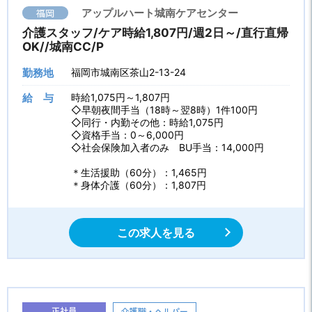
福岡
アップルハート城南ケアセンター
介護スタッフ/ケア時給1,807円/週2日～/直行直帰
OK//城南CC/P
勤務地
福岡市城南区茶山2-13-24
給 与
時給1,075円～1,807円
◇早朝夜間手当（18時～翌8時）1件100円
◇同行・内勤その他：時給1,075円
◇資格手当：0～6,000円
◇社会保険加入者のみ BU手当：14,000円
＊生活援助（60分）：1,465円
＊身体介護（60分）：1,807円
この求人を見る
正社員
介護職・ヘルパー