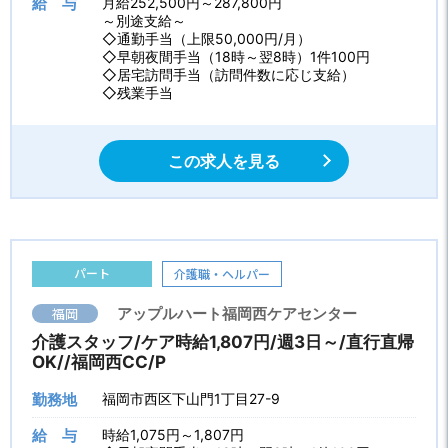
給 与
月給252,500円～287,800円
～別途支給～
◇通勤手当（上限50,000円/月）
◇早朝夜間手当（18時～翌8時）1件100円
◇居宅訪問手当（訪問件数に応じ支給）
◇残業手当
この求人を見る
パート
介護職・ヘルパー
福岡
アップルハート福岡西ケアセンター
介護スタッフ/ケア時給1,807円/週3日～/直行直帰
OK//福岡西CC/P
勤務地
福岡市西区下山門1丁目27-9
給 与
時給1,075円～1,807円