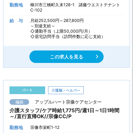
勤務地
柳川市三橋町久末128-1 諸藤ウエストテナント
C-102
給 与
月給252,500円～287,800円
～別途支給～
◇通勤手当（上限50,000円/月）
◇居宅訪問手当（訪問件数に応じ支給）
この求人を見る
パート
介護職・ヘルパー
福岡
アップルハート宗像ケアセンター
介護スタッフ/ケア時給1,775円/週1日～1日1時間
～/直行直帰OK//宗像CC/P
勤務地
宗像市栄町1-12