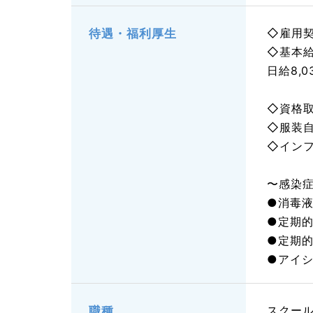
◇雇用契
待遇・福利厚生
◇基本給
日給8,0
◇資格
◇服装
◇イン
〜感染
●消毒
●定期
●定期
●アイ
スクール
職種