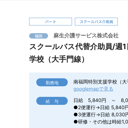
パート
スクールバス介助員
麻生介護サービス株式会社
福岡
スクールバス代替介助員/週1
学校（大手門線）
南福岡特別支援学校（大
勤務地
googlemapで見る
日給 5,840円 ～ 8,
給 与
●2便運行→日給 5,840
●3便運行→日給 8,030
●研修・その他は時給1,0