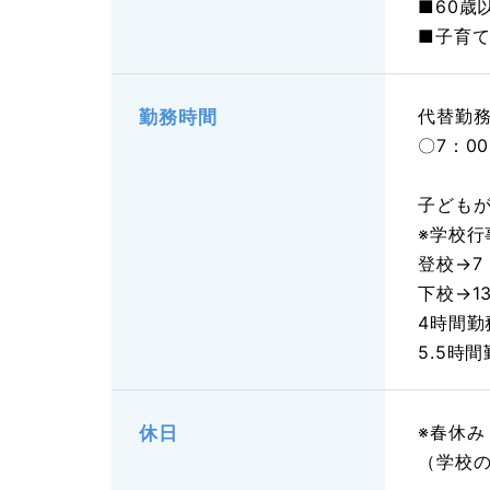
■60歳
■子育
代替勤務
勤務時間
〇7：0
子ども
※学校行
登校→7
下校→13
4時間勤
5.5時
※春休
休日
（学校