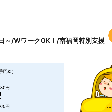
日～/WワークOK！/南福岡特別支援
手門線）
030円
円
円
60円