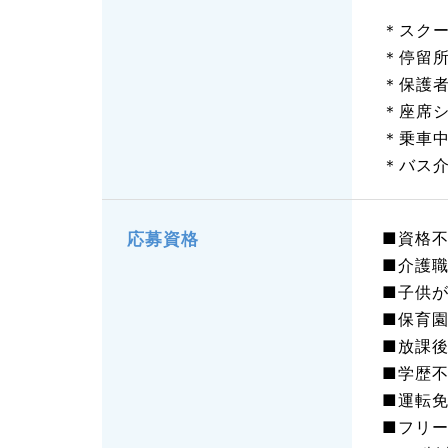
＊スク
＊停留
＊保護
＊座席
＊乗車
＊バス
■資格
応募資格
■介護
■子供
■保育
■放課
■学歴
■運転
■フリ