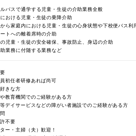
ールバスで通学する児童・生徒の介助業務全般
所における児童・生徒の乗降介助
者から家庭内における児童・生徒の心身状態や下校便バス利
シートへの離着席時の介助
中の児童・生徒の安全確保、事故防止、身辺の介助
介助業務に付随する業務など
不要
職員初任者研修あれば尚可
が好きな方
園や教育機関でのご経験がある方
後等デイサービスなどの障がい者施設でのご経験がある方
不問
免許不要
ーター・主婦（夫）歓迎！