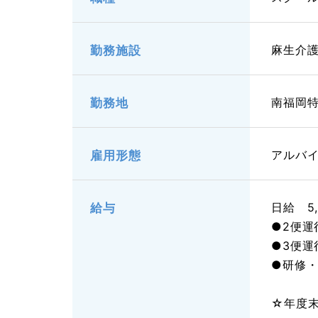
麻生介
勤務施設
南福岡
勤務地
アルバ
雇用形態
日給 5,
給与
●2便運行
●3便運行
●研修・
☆年度