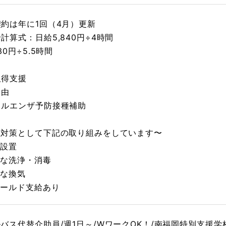
約は年に1回（4月）更新
計算式：日給5,840円÷4時間
30円÷5.5時間
取得支援
自由
フルエンザ予防接種補助
症対策として下記の取り組みをしています〜
液設置
的な洗浄・消毒
的な換気
シールド支給あり
バス代替介助員/週1日～/WワークOK！/南福岡特別支援