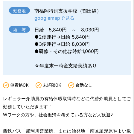
南福岡特別支援学校（鶴田線）
勤務地
googlemapで見る
日給 5,840円 ～ 8,030円
給 与
●2便運行→日給 5,840円
●3便運行→日給 8,030円
●研修・その他は時給1,060円
☆年度末一時金支給実績あり
無資格OK
未経験OK
夜勤なし
レギュラー介助員の有給休暇取得時などに代替介助員としてご
勤務していただきます！
Wワークの方や、社会復帰を考えている方など大歓迎♪
西鉄バス「那珂川営業所」または始発地「南区屋形原やよい坂