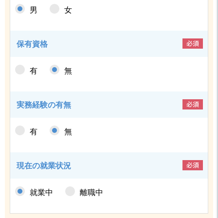
男
女
必須
保有資格
有
無
必須
実務経験の有無
有
無
必須
現在の就業状況
就業中
離職中