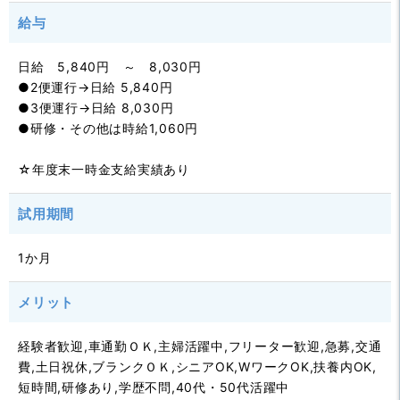
給与
日給 5,840円 ～ 8,030円
●2便運行→日給 5,840円
●3便運行→日給 8,030円
●研修・その他は時給1,060円
☆年度末一時金支給実績あり
試用期間
1か月
メリット
経験者歓迎,車通勤ＯＫ,主婦活躍中,フリーター歓迎,急募,交通
費,土日祝休,ブランクＯＫ,シニアOK,WワークOK,扶養内OK,
短時間,研修あり,学歴不問,40代・50代活躍中