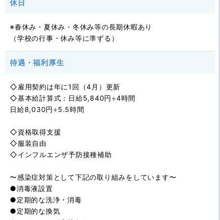
休日
※春休み・夏休み・冬休み等の長期休暇あり
（学校の行事・休み等に準ずる）
待遇・福利厚生
◇雇用契約は年に1回（4月）更新
◇基本給計算式：日給5,840円÷4時間
日給8,030円÷5.5時間
◇資格取得支援
◇服装自由
◇インフルエンザ予防接種補助
〜感染症対策として下記の取り組みをしています〜
●消毒液設置
●定期的な洗浄・消毒
●定期的な換気