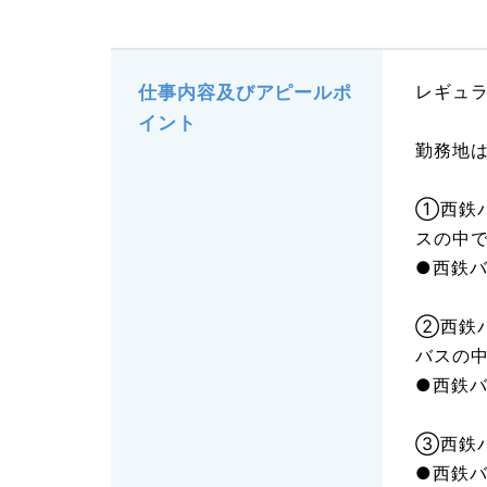
レギュ
仕事内容及びアピールポ
イント
勤務地
①西鉄
スの中
●西鉄
②西鉄
バスの
●西鉄
③西鉄
●西鉄