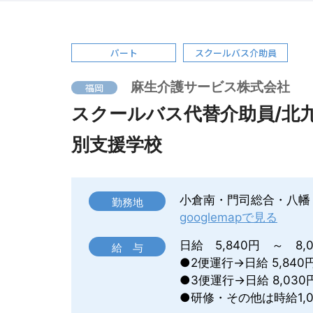
パート
スクールバス介助員
麻生介護サービス株式会社
福岡
スクールバス代替介助員/北
別支援学校
小倉南・門司総合・八幡
勤務地
googlemapで見る
日給 5,840円 ～ 8,
給 与
●2便運行→日給 5,840
●3便運行→日給 8,030
●研修・その他は時給1,0