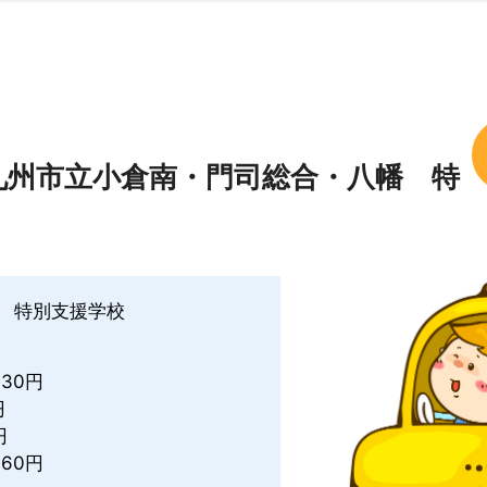
九州市立小倉南・門司総合・八幡 特
 特別支援学校
030円
円
円
60円