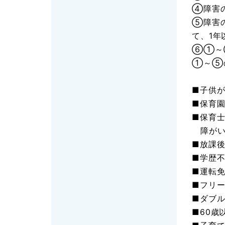
④障害
⑤障害
て、1年
⑥①～
①～⑤
■子供
■保育
■保育
障がい
■放課
■学歴
■運転
■フリ
■ダブル
■60歳