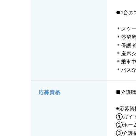
●1台の
＊スク
＊停留
＊保護
＊座席
＊乗車
＊バス
■介護
応募資格
※応募資
①ガイ
②ホー
③介護