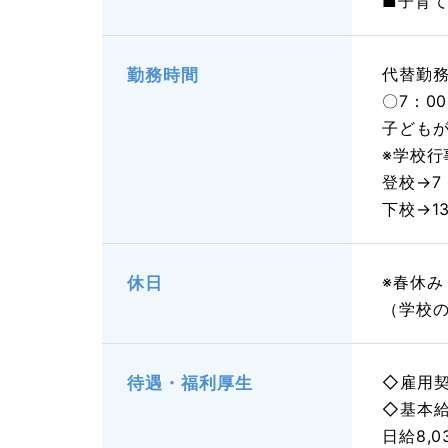
■子育
代替勤務
勤務時間
〇7：0
子ども
※学校行
登校→7：
下校→13
※春休
休日
（学校
◇雇用契
待遇・福利厚生
◇基本給
日給8,0